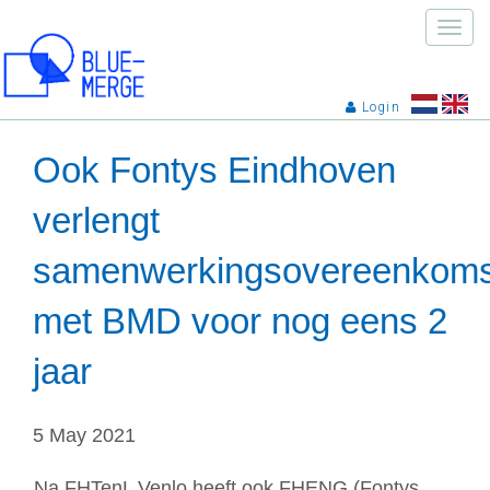
Toggle
naviga
Login
Ook Fontys Eindhoven
verlengt
samenwerkingsovereenkoms
met BMD voor nog eens 2
jaar
5 May 2021
Na FHTenL Venlo heeft ook FHENG (Fontys