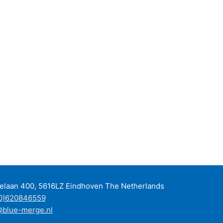
jelaan 400, 5616LZ Eindhoven The Netherlands
0)620846559
@blue-merge.nl