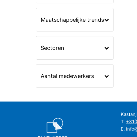
Maatschappelijke trends
Sectoren
Aantal medewerkers
Kastan
T.
+31(
E.
info